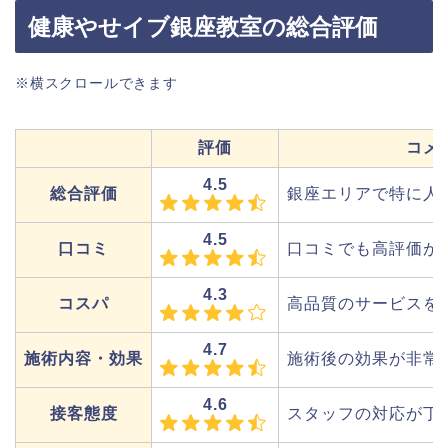
健康やせイブ銀座教室の総合評価
※横スクロールできます
評価
コメ
4.5
総合評価
銀座エリアで特に人
4.5
口コミ
口コミでも高評価が
4.3
コスパ
高品質のサービスを
4.7
施術内容・効果
施術後の効果が非常
4.6
接客態度
スタッフの対応が丁