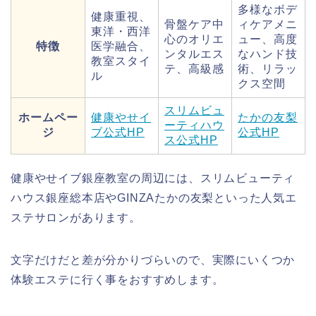
多様なボデ
健康重視、
骨盤ケア中
ィケアメニ
東洋・西洋
心のオリエ
ュー、高度
特徴
医学融合、
ンタルエス
なハンド技
教室スタイ
テ、高級感
術、リラッ
ル
クス空間
スリムビュ
ホームペー
健康やせイ
たかの友梨
ーティハウ
ジ
ブ公式HP
公式HP
ス公式HP
健康やせイブ銀座教室の周辺には、スリムビューティ
ハウス銀座総本店やGINZAたかの友梨といった人気エ
ステサロンがあります。
文字だけだと差が分かりづらいので、実際にいくつか
体験エステに行く事をおすすめします。