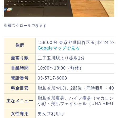
※横スクロールできます
158-0094 東京都世田谷区玉川2-24-2
住所
Googleマップで見る
最寄り駅
二子玉川駅より徒歩1分
営業時間
10:00〜18:00（無休）
電話番号
03-5717-6008
料金目安
脂肪冷却お試し 2部位（同時吸引・40分
脂肪冷却痩身、ハイフ痩身（マカロンH
主なメニュー
小顔・美肌フェイシャル（UNA HIF
女性専用
男女共利用可